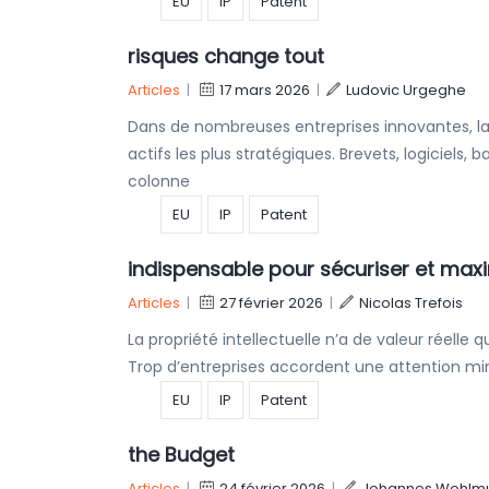
EU
IP
Patent
risques change tout
Articles
|
17 mars 2026
|
Ludovic Urgeghe
Dans de nombreuses entreprises innovantes, la 
actifs les plus stratégiques. Brevets, logiciels
colonne
EU
IP
Patent
indispensable pour sécuriser et maxim
Articles
|
27 février 2026
|
Nicolas Trefois
La propriété intellectuelle n’a de valeur réelle
Trop d’entreprises accordent une attention mi
EU
IP
Patent
the Budget
Articles
|
24 février 2026
|
Johannes Wohlm