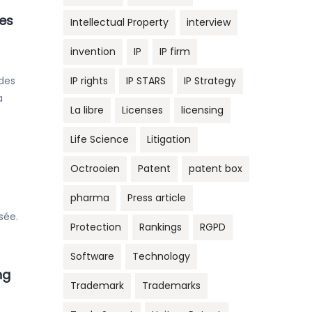
des
Intellectual Property
interview
invention
IP
IP firm
 des
IP rights
IP STARS
IP Strategy
a
La libre
Licenses
licensing
Life Science
Litigation
Octrooien
Patent
patent box
pharma
Press article
sée.
Protection
Rankings
RGPD
Software
Technology
ng
Trademark
Trademarks