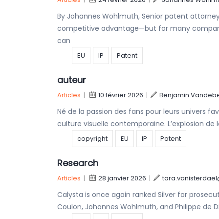
By Johannes Wohlmuth, Senior patent attorney a
competitive advantage—but for many companies 
can
EU
IP
Patent
auteur
Articles
|
10 février 2026
|
Benjamin Vandeb
Né de la passion des fans pour leurs univers fa
culture visuelle contemporaine. L’explosion de
copyright
EU
IP
Patent
Research
Articles
|
28 janvier 2026
|
tara.vanisterdae
Calysta is once again ranked Silver for prosec
Coulon, Johannes Wohlmuth, and Philippe de 