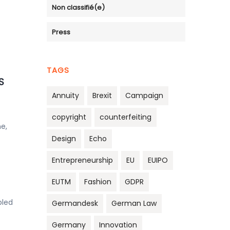
Non classifié(e)
Press
TAGS
S
Annuity
Brexit
Campaign
copyright
counterfeiting
ne,
Design
Echo
Entrepreneurship
EU
EUIPO
EUTM
Fashion
GDPR
bled
Germandesk
German Law
Germany
Innovation