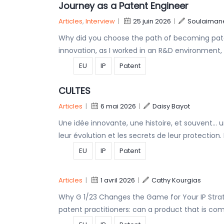
Journey as a Patent Engineer
Articles
,
Interview
|
25 juin 2026
|
Soulaimane
Why did you choose the path of becoming pat
innovation, as I worked in an R&D environment
EU
IP
Patent
CULTES
Articles
|
6 mai 2026
|
Daisy Bayot
Une idée innovante, une histoire, et souvent… un
leur évolution et les secrets de leur protection.
EU
IP
Patent
Articles
|
1 avril 2026
|
Cathy Kourgias
Why G 1/23 Changes the Game for Your IP Stra
patent practitioners: can a product that is com