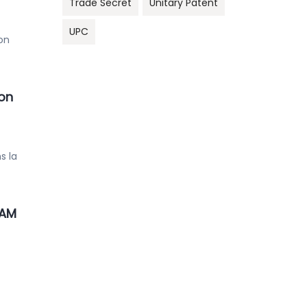
Trade Secret
Unitary Patent
UPC
on
son
s la
IAM