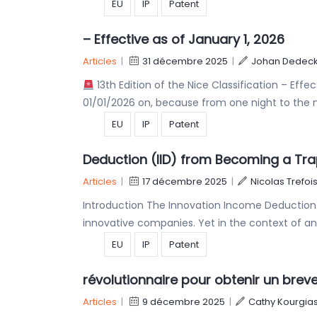
EU
IP
Patent
– Effective as of January 1, 2026
Articles
|
31 décembre 2025
|
Johan Dedeck
13th Edition of the Nice Classification – Effe
01/01/2026 on, because from one night to the n
EU
IP
Patent
Deduction (IID) from Becoming a Trap
Articles
|
17 décembre 2025
|
Nicolas Trefoi
Introduction The Innovation Income Deduction (I
innovative companies. Yet in the context of an 
EU
IP
Patent
révolutionnaire pour obtenir un brev
Articles
|
9 décembre 2025
|
Cathy Kourgia