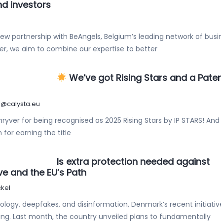
nd investors
ew partnership with BeAngels, Belgium’s leading network of busi
er, we aim to combine our expertise to better
We’ve got Rising Stars and a Pate
l@calysta.eu
yver for being recognised as 2025 Rising Stars by IP STARS! And
for earning the title
Is extra protection needed against
ve and the EU’s Path
kel
hnology, deepfakes, and disinformation, Denmark’s recent initiativ
king. Last month, the country unveiled plans to fundamentally