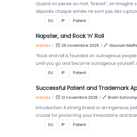
Quand on pense au mot “brevet”, on imagine so
déposés chaque année ne sont pas des ruptures
EU
IP
Patent
Napster, and Rock ‘n’ Roll
Articles
|
25 novembre 2025
|
Gauvain Maff
“Rock and roll is founded on outrageous peopl
until you go and become outrageous yourself, r
EU
IP
Patent
Successful Patent and Trademark Ap
Articles
|
12 novembre 2025
|
Bram Schoonj
Introduction A strong brand or an ingenious pa
crucial for protecting your innovations and bra
EU
IP
Patent