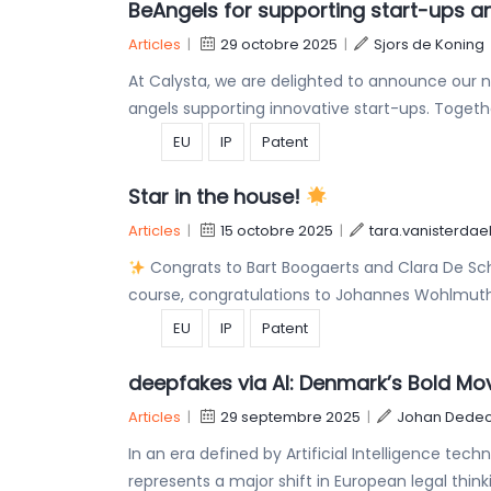
BeAngels for supporting start-ups a
Articles
|
29 octobre 2025
|
Sjors de Koning
At Calysta, we are delighted to announce our n
angels supporting innovative start-ups. Togeth
EU
IP
Patent
Star in the house!
Articles
|
15 octobre 2025
|
tara.vanisterdae
Congrats to Bart Boogaerts and Clara De Schr
course, congratulations to Johannes Wohlmuth 
EU
IP
Patent
deepfakes via AI: Denmark’s Bold Mo
Articles
|
29 septembre 2025
|
Johan Dedec
In an era defined by Artificial Intelligence tec
represents a major shift in European legal thin