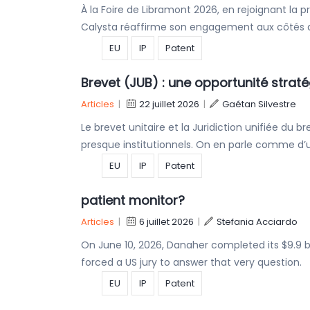
À la Foire de Libramont 2026, en rejoignant l
Calysta réaffirme son engagement aux côtés du
EU
IP
Patent
Brevet (JUB) : une opportunité strat
Articles
|
22 juillet 2026
|
Gaétan Silvestre
Le brevet unitaire et la Juridiction unifiée du
presque institutionnels. On en parle comme 
EU
IP
Patent
patient monitor?
Articles
|
6 juillet 2026
|
Stefania Acciardo
On June 10, 2026, Danaher completed its $9.9 b
forced a US jury to answer that very question
EU
IP
Patent