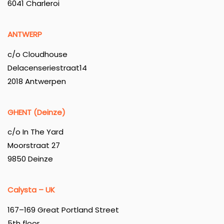
6041 Charleroi
ANTWERP
c/o Cloudhouse
Delacenseriestraat14
2018 Antwerpen
GHENT (Deinze)
c/o In The Yard
Moorstraat 27
9850 Deinze
Calysta – UK
167–169 Great Portland Street
5th floor