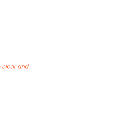
 clear and
Calysta ensures
deadlines a