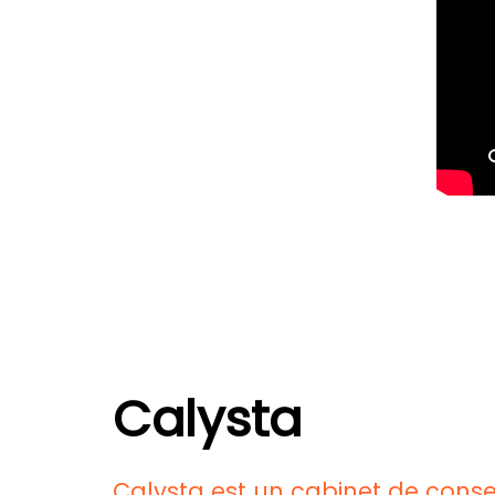
Calysta
Calysta est un cabinet de consei