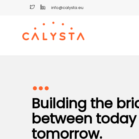
info@calysta.eu
•••
Building the br
between today
tomorrow.