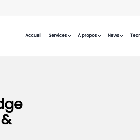
Accueil
Services
À propos
News
Tea
idge
 &