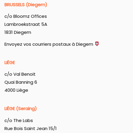
BRUSSELS (Diegem)
c/o Bloomz Offices
Lambroekstraat 5A
1831 Diegem
Envoyez vos courriers postaux à Diegem
LIÈGE
c/o Val Benoit
Quai Banning 6
4000 Liège
LIÈGE (Seraing)
c/o The Labs
Rue Bois Saint Jean 15/1