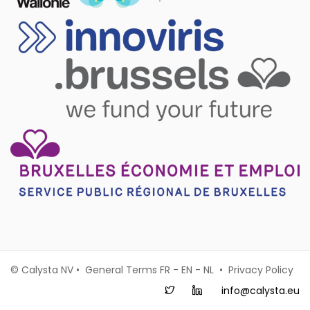
© Calysta NV • General Terms
FR
-
EN
-
NL
•
Privacy Policy
info@calysta.eu