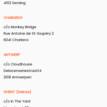
4102 Seraing
CHARLEROI
c/o Monkey Bridge
Rue Antoine de St-Exupéry 2
6041 Charleroi
ANTWERP
c/o Cloudhouse
Delacenseriestraat14
2018 Antwerpen
GHENT (Deinze)
c/o In The Yard